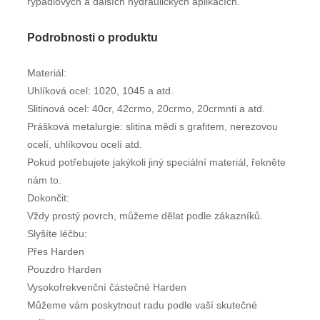
rypadlových a dalších hydraulických aplikacích.
Podrobnosti o produktu
Materiál:
Uhlíková ocel: 1020, 1045 a atd.
Slitinová ocel: 40cr, 42crmo, 20crmo, 20crmnti a atd.
Prášková metalurgie: slitina mědi s grafitem, nerezovou
ocelí, uhlíkovou ocelí atd.
Pokud potřebujete jakýkoli jiný speciální materiál, řekněte
nám to.
Dokončit:
Vždy prostý povrch, můžeme dělat podle zákazníků.
Slyšíte léčbu:
Přes Harden
Pouzdro Harden
Vysokofrekvenční částečné Harden
Můžeme vám poskytnout radu podle vaší skutečné