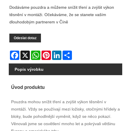
Dodáváme pouzdra a můžeme snížit tření a zvýšit výkon
těsnění v montáži. Očekáváme, že se stanete vaším
dlouhodobým partnerem v Číně
Odeslat dotaz
Facebook
X
WhatsApp
Pinterest
LinkedIn
Share
Popis výrobku
Úvod produktu
Pouzdra mohou snížit tření a zvýšit výkon těsnění v
montáži. Vždy se používají mezi ložisky, otočnými hřídely a
bloky, bude pohodlnější vyměnit, když se něco pokazí.
Věnovali jsme se osvětlení mnoho let a pokrývali většinu