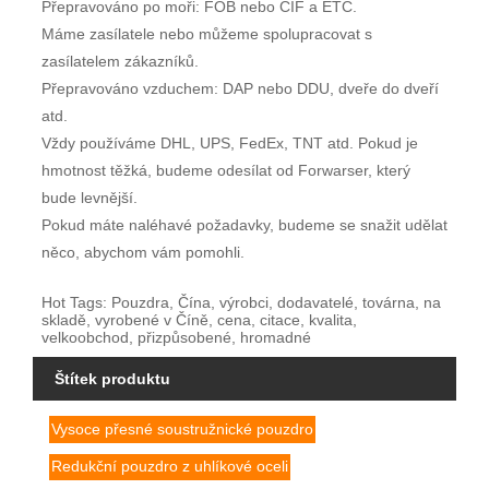
Přepravováno po moři: FOB nebo CIF a ETC.
Máme zasílatele nebo můžeme spolupracovat s
zasílatelem zákazníků.
Přepravováno vzduchem: DAP nebo DDU, dveře do dveří
atd.
Vždy používáme DHL, UPS, FedEx, TNT atd. Pokud je
hmotnost těžká, budeme odesílat od Forwarser, který
bude levnější.
Pokud máte naléhavé požadavky, budeme se snažit udělat
něco, abychom vám pomohli.
Hot Tags: Pouzdra, Čína, výrobci, dodavatelé, továrna, na
skladě, vyrobené v Číně, cena, citace, kvalita,
velkoobchod, přizpůsobené, hromadné
Štítek produktu
Vysoce přesné soustružnické pouzdro
Redukční pouzdro z uhlíkové oceli